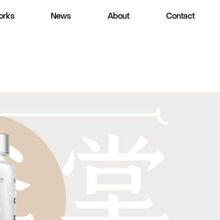
rks
News
About
Contact