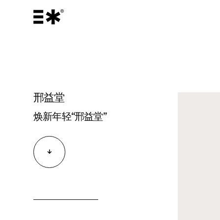
邢益堂
焕新年轻“邢益堂”