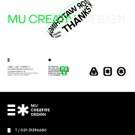
T /
021-31396680