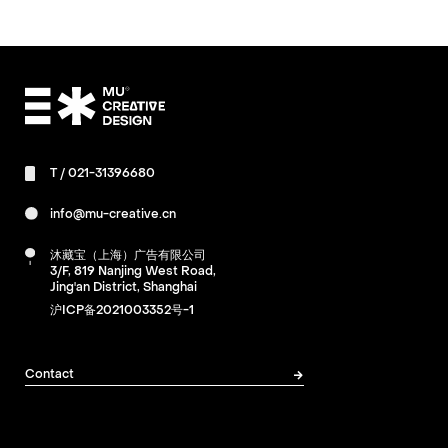
T /
021-31396680
info@mu-creative.cn
沐藏宝（上海）广告有限公司
3/F, 819 Nanjing West Road,
Jing'an District, Shanghai
沪ICP备2021003352号-1
Contact