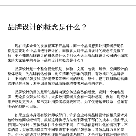
品牌设计的概念是什么？
现在很多企业的发展都离不开品牌，而一个品牌想要让消费者所记住，
都是需要对企业品牌进行设计的。而很多人对于品牌设计的概念不是很了
解，更不知道品牌设计的概念是什么？那么今天
上海品牌设计公司
的小编就
来给大家简单的介绍下品牌设计的概念是什么？
品牌设计是一个整合视觉识别、体验、文案、包装、展示、空间设计的
整体感觉，为品牌传达价值，树立清晰的形象的项目。有效成功的品牌设
计，不同的品牌接触点给消费者带来相同的感觉，感性，也可以帮助运营商
管理品牌形象，避免因形象混乱而降低消费者对品牌的信任。
品牌设计的目的是帮助品牌向观众传达自己的感受。说到一个知名品
牌，无论多么强大和成功，大多数消费者只会有一两种感觉。例如，耐克让
用户感觉更强大，星巴克让消费者感觉更容易。为了促进这些联系，必须有
明确的战略和目标。
如果企业本身没有设计师或部门，许多企业将将品牌设计的相关需求外
包给制造商或经销商。虽然这种执行方法似乎降低了部门的成本，但由于执
行团队的设计，整体形象往往会有所不同。在市场信息碎片化的情况下，不
幸的是，买家或消费者在不同渠道有不同的品牌形象，导致品牌力量的差
异。企业仍需通过品牌书和详细的品牌体系规范，为合作伙伴或经销商提供