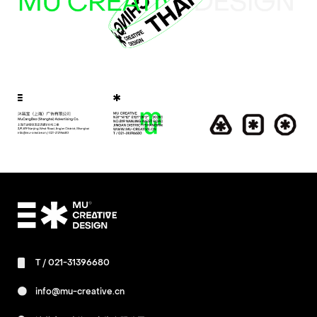
T /
021-31396680
info@mu-creative.cn