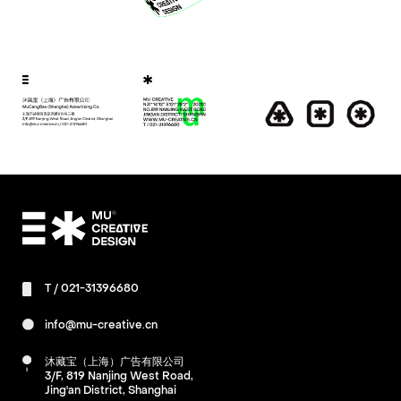
T /
021-31396680
info@mu-creative.cn
沐藏宝（上海）广告有限公司
3/F, 819 Nanjing West Road,
Jing'an District, Shanghai