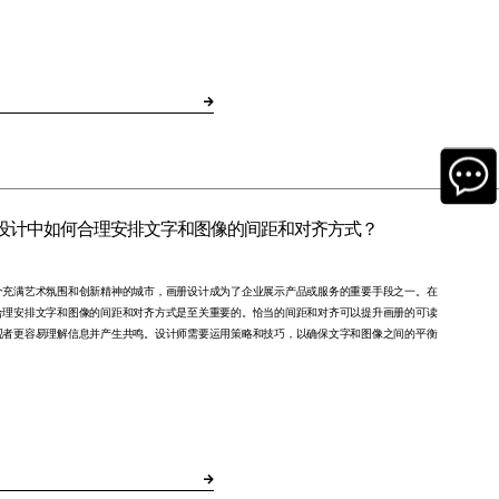
设计中如何合理安排文字和图像的间距和对齐方式？
个充满艺术氛围和创新精神的城市，画册设计成为了企业展示产品或服务的重要手段之一。在
合理安排文字和图像的间距和对齐方式是至关重要的。恰当的间距和对齐可以提升画册的可读
观者更容易理解信息并产生共鸣。设计师需要运用策略和技巧，以确保文字和图像之间的平衡