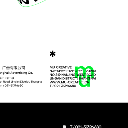
T /
021-31396680