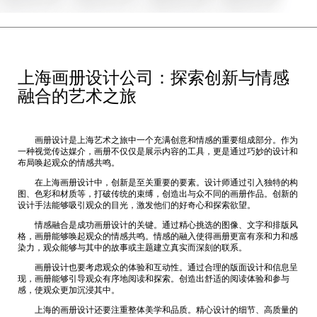
上海画册设计公司：探索创新与情感
融合的艺术之旅
画册设计是上海艺术之旅中一个充满创意和情感的重要组成部分。作为
一种视觉传达媒介，画册不仅仅是展示内容的工具，更是通过巧妙的设计和
布局唤起观众的情感共鸣。
在
上海画册设计
中，创新是至关重要的要素。设计师通过引入独特的构
图、色彩和材质等，打破传统的束缚，创造出与众不同的画册作品。创新的
设计手法能够吸引观众的目光，激发他们的好奇心和探索欲望。
情感融合是成功画册设计的关键。通过精心挑选的图像、文字和排版风
格，画册能够唤起观众的情感共鸣。情感的融入使得画册更富有亲和力和感
染力，观众能够与其中的故事或主题建立真实而深刻的联系。
画册设计也要考虑观众的体验和互动性。通过合理的版面设计和信息呈
现，画册能够引导观众有序地阅读和探索。创造出舒适的阅读体验和参与
感，使观众更加沉浸其中。
上海的画册设计还要注重整体美学和品质。精心设计的细节、高质量的