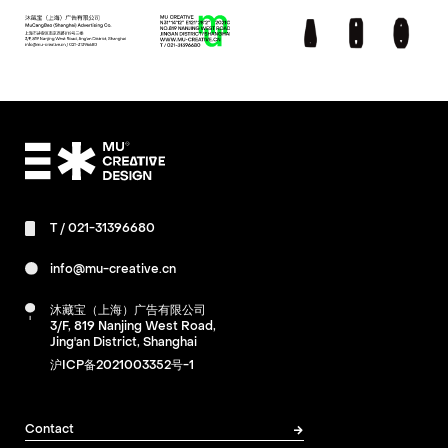
T /
021-31396680
info@mu-creative.cn
沐藏宝（上海）广告有限公司
3/F, 819 Nanjing West Road,
Jing'an District, Shanghai
沪ICP备2021003352号-1
Contact