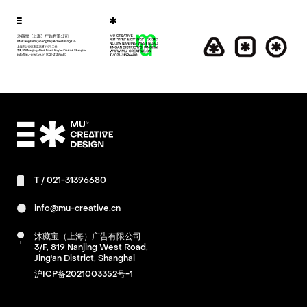
T /
021-31396680
info@mu-creative.cn
沐藏宝（上海）广告有限公司
3/F, 819 Nanjing West Road,
Jing'an District, Shanghai
沪ICP备2021003352号-1