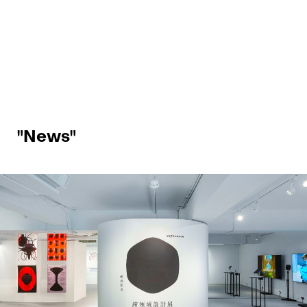
"News"