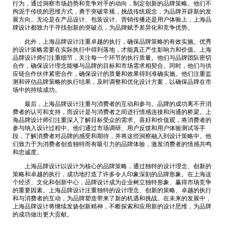
行为，通过洞察市场趋势和竞争对手的动向，制定创新的品牌策略。他们不
拘泥于传统的思维方式，勇于突破常规，挑战传统观念，为品牌开辟新的发
展方向。无论是在产品设计、包装设计、营销传播还是用户体验上，上海品
牌设计都致力于寻找创新的突破点，为品牌赋予差异化和竞争优势。
此外，上海品牌设计注重卓越的执行，确保品牌策略的有效实施。优秀
的设计策略需要在实际执行中得到落地，才能真正产生影响力和价值。上海
品牌设计师们注重细节，关注每一个环节的执行质量。他们与品牌团队密切
合作，确保设计理念能够与品牌的目标和市场需求相契合。同时，他们与供
应链合作伙伴紧密合作，确保设计的质量和效果得到准确实施。他们注重监
测和评估品牌策略的执行结果，及时调整和优化设计方案，以确保品牌在市
场中的持续成功。
最后，上海品牌设计注重与消费者的互动和参与。品牌的成功离不开消
费者的认可和支持，而设计是与消费者之间进行情感连接和沟通的桥梁。上
海品牌设计师们注重深入了解目标受众的需求、喜好和价值观，将消费者的
参与纳入设计过程中。他们通过市场调研、用户反馈和用户体验测试等手
段，了解消费者对品牌的感受和期待，并将这些洞察融入到设计策略中。他
们致力于为消费者创造独特而有吸引力的品牌体验，激发消费者的情感共鸣
和忠诚度。
上海品牌设计以设计为核心的品牌策略，通过独特的设计理念、创新的
策略和卓越的执行，成功地打造了许多令人印象深刻的品牌形象。在上海这
个经济、文化和创新中心，品牌设计成为企业树立独特形象、赢得市场竞争
的重要因素。上海品牌设计注重独特的设计理念、创新的策略、卓越的执行
和与消费者的互动，为品牌塑造带来了新的机遇和挑战。在未来的发展中，
上海品牌设计将继续发扬创新精神，不断探索和应用新的设计思维，为品牌
的成功做出更大贡献。