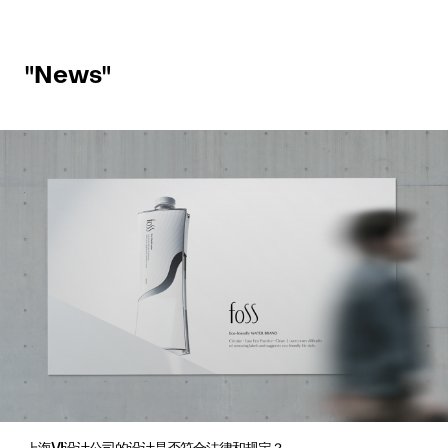
"News"