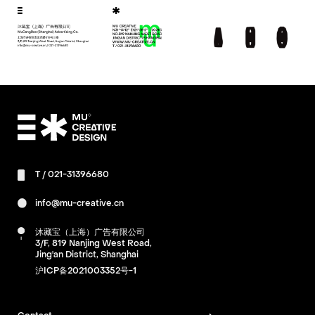
T /
021-31396680
info@mu-creative.cn
沐藏宝（上海）广告有限公司
3/F, 819 Nanjing West Road,
Jing'an District, Shanghai
沪ICP备2021003352号-1