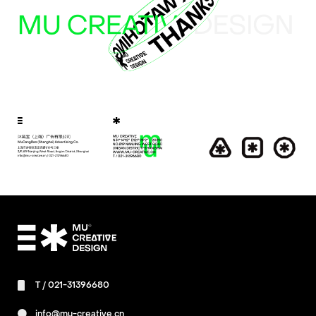
T /
021-31396680
info@mu-creative.cn