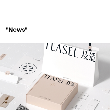
"News"