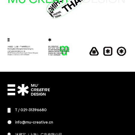
T /
021-31396680
info@mu-creative.cn