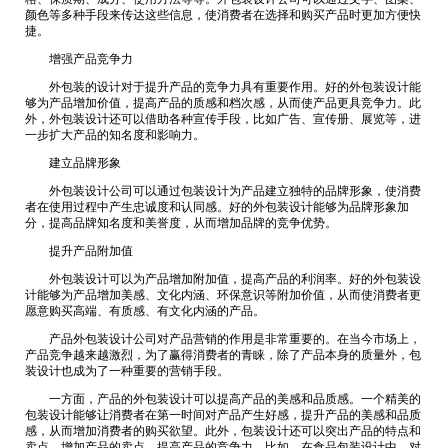
颜色等多种手段来传达这些信息，使消费者在选择和购买产品时更加方便快
捷。
增强产品竞争力
外包装的设计对于提升产品的竞争力具有重要作用。好的外包装设计能
够为产品增加价值，提高产品的质感和档次感，从而使产品更具竞争力。此
外，外包装设计还可以借助各种宣传手段，比如广告、宣传册、展览等，进
一步扩大产品的知名度和影响力。
建立品牌形象
外包装设计公司可以通过包装设计为产品建立独特的品牌形象，使消费
者在使用过程中产生忠诚度和认同感。好的外包装设计能够为品牌形象加
分，提高品牌知名度和美誉度，从而增加品牌的竞争优势。
提升产品附加值
外包装设计可以为产品增加附加值，提高产品的利润率。好的外包装设
计能够为产品增加美感、文化内涵、环保意识等附加价值，从而使消费者更
愿意购买高端、有质感、有文化内涵的产品。
产品外包装设计公司对产品营销的作用是非常重要的。在当今市场上，
产品竞争越来越激烈，为了赢得消费者的青睐，除了产品本身的质量外，包
装设计也成为了一种重要的营销手段。
一方面，产品的外包装设计可以提高产品的美感和品质感。一个精美的
包装设计能够让消费者在第一时间对产品产生好感，提升产品的美感和品质
感，从而增加消费者的购买欲望。此外，包装设计还可以突出产品的特点和
卖点，增加产品的卖点，提高产品的竞争力。比如，在食品包装设计中，对