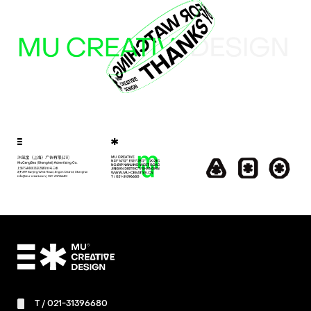
T /
021-31396680