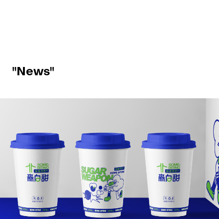
"News"