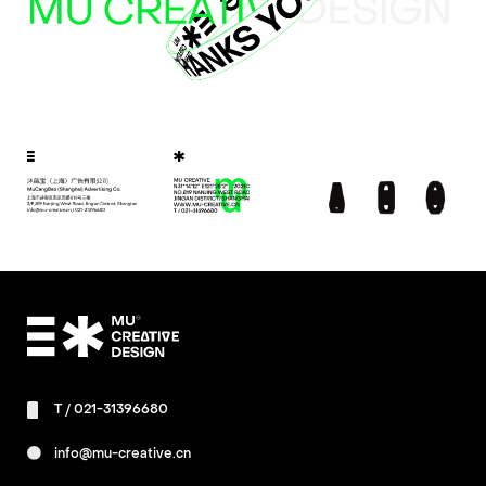
T /
021-31396680
info@mu-creative.cn