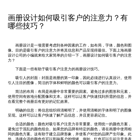
画册设计如何吸引客户的注意力？有
哪些技巧？
画册设计是一项需要考虑到各种因素的工作，如布局，字体，颜色和图
像。目的是吸引客户的注意力并将其信息和产品呈现得最佳。下面
上海画册
设计公司
的小编就来给大家简单的介绍一下，画册设计如何吸引客户的注意
力？
下面是一些有助于吸引客户注意力的画册设计技巧。
吸引人的封面：封面是画册的第一印象，因此必须进行认真设计。使用
引人注目的图像，简洁的字体和鲜明的颜色可以吸引客户的注意力。
简洁的布局：布局是画册中非常重要的因素。避免过多的图形和元素，
使用空间有效地分配图像和文本。这样可以让客户快速找到所需的信息，并
在看完整个画册后有更好的记忆效果。
明确的信息：将信息组织得清晰明了，并使用清晰的字体和明了的图像
呈现。这样可以让客户快速了解产品信息，并且更容易记住。
合适的颜色：颜色对吸引客户注意力非常重要。使用统一的颜色方案，
避免过于混乱的颜色组合。如果您的品牌有特定的颜色，请在画册中使用相
同的颜色方案。这有助于建立品牌形象，并使客户对您的品牌产生印象。此
外，选择合适的颜色也可以影响客户的情绪。例如，红色可以引起注意并表