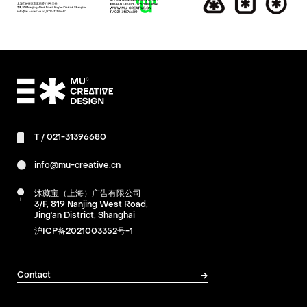
T /
021-31396680
info@mu-creative.cn
沐藏宝（上海）广告有限公司
3/F, 819 Nanjing West Road,
Jing'an District, Shanghai
沪ICP备2021003352号-1
Contact