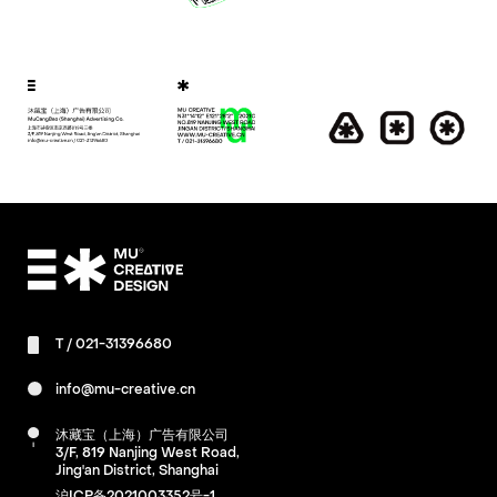
T /
021-31396680
info@mu-creative.cn
沐藏宝（上海）广告有限公司
3/F, 819 Nanjing West Road,
Jing'an District, Shanghai