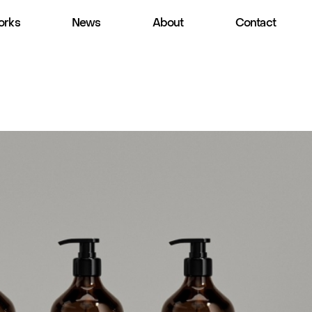
rks
News
About
Contact