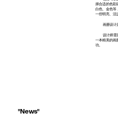
择合适的色彩
白色、金色等
一些明亮、活
画册设计
设计师需
一本精美的画
功。
"News"