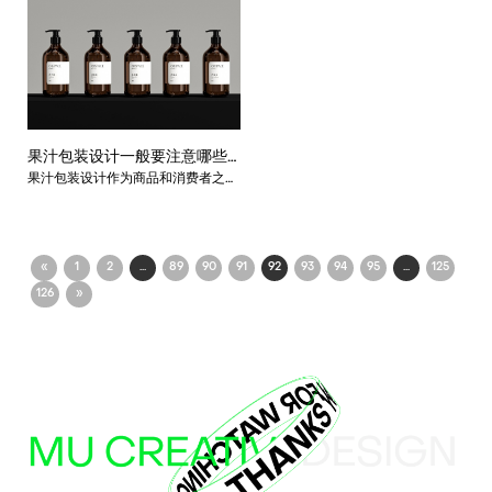
册，设计公司通常需要几天或几周时
等方面具有很高的水平。下面就是上
间完成设计和编辑工作；而对于一本
海画册设计公司的优势分析。
复杂的画册，需要更多的时间和精
力。一般来说，画册的设计时间包括
以下几个方面：
果汁包装设计一般要注意哪些
果汁包装设计作为商品和消费者之间
细节？
的桥梁，扮演着重要的角色。它不仅
仅要保证产品安全，还要吸引消费者
的注意力，让消费者愿意购买。因
此，上海包装设计公司的小编就来介
«
1
2
...
89
90
91
92
93
94
95
...
125
绍下在果汁包装设计时需要注意哪些
126
»
细节？