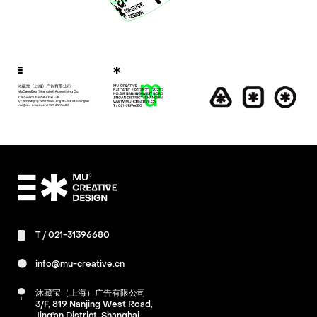
T /
021-31396680
info@mu-creative.cn
沐藏宝（上海）广告有限公司
3/F, 819 Nanjing West Road,
Jing'an District, Shanghai