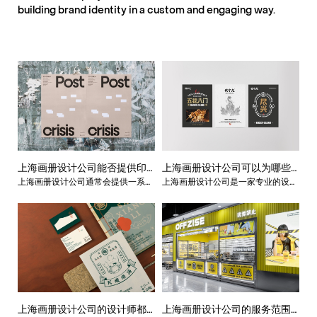
building brand identity in a custom and engaging way.
上海画册设计公司能否提供印
上海画册设计公司可以为哪些
上海画册设计公司通常会提供一系列
上海画册设计公司是一家专业的设计
刷服务？
行业提供服务？
与画册设计相关的服务，包括设计、
公司，提供各种类型的画册设计和相
编辑、校对、印刷等。因此，一些上
关服务。他们的设计团队拥有丰富的
海画册设计公司能够提供印刷服务。
经验和专业知识，能够为不同的行业
这些公司拥有先进的印刷设备和技
提供高质量的设计服务。下面我们来
术，并能够将设计作品转化为高质量
了解一下上海画册设计公司可以为哪
的印刷品。
些行业提供服务。
上海画册设计公司的设计师都
上海画册设计公司的服务范围