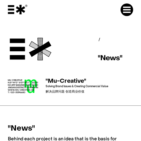
"Mu-Creative"
Solving Brand Issues & Creating Commercial Value
解决品牌问题 创造商业价值
"News"
Behind each project is an idea that is the basis for