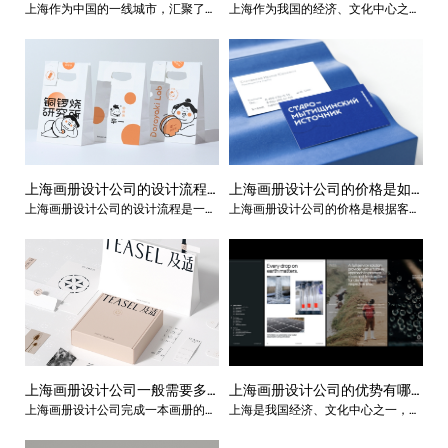
上海作为中国的一线城市，汇聚了众
上海作为我国的经济、文化中心之
有哪些背景和资质？
是什么？
多的设计师和设计公司。在这个市场
一，拥有众多优秀的画册设计公司，
中，上海画册设计公司的设计师都有
这些公司在服务范围上也非常广泛，
一定的背景和资质。以下是一些常见
涵盖了多个领域和行业。下面就是上
的背景和资质：
海画册设计公司的服务范围分析。
上海画册设计公司的设计流程
上海画册设计公司的价格是如
上海画册设计公司的设计流程是一系
上海画册设计公司的价格是根据客户
是怎样的？
何计算的？
列有机衔接的环节，从需求分析、策
的具体需求和设计方案的复杂程度等
略定位、创意构思、方案设计、执行
多种因素来计算的。不同的设计项
实施到成果评估等多个阶段，涵盖了
目、不同的客户，价格会有所不同。
整个设计项目的规划、执行和监控。
一般来说，画册设计公司的价格计算
下面是上海画册设计公司的设计流
包括以下几个方面：
程：
上海画册设计公司一般需要多
上海画册设计公司的优势有哪
上海画册设计公司完成一本画册的设
上海是我国经济、文化中心之一，拥
长时间完成一本画册的设计？
些？
计所需的时间因项目复杂度、客户要
有众多优秀的画册设计公司，这些公
求等因素而异。对于一本简单的画
司在设计能力、服务质量、行业经验