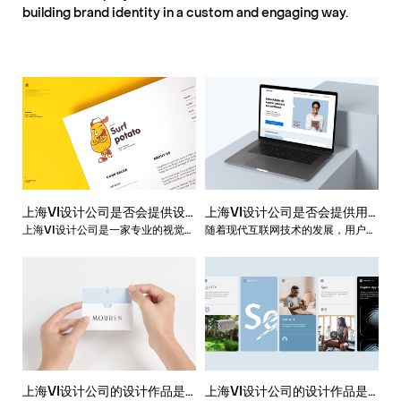
building brand identity in a custom and engaging way.
上海VI设计公司是否会提供设
上海VI设计公司是否会提供用
上海VI设计公司是一家专业的视觉形
随着现代互联网技术的发展，用户体
计作品的标准化和规范化服
户体验和用户界面设计服务？
象设计公司，其在提供视觉设计服务
验（User Experience, UX）和用
务？
的同时，也会为客户提供设计作品的
户界面（User Interface, UI）设计
标准化和规范化服务。下面我将从以
成为越来越重要的设计领域，许多企
下几个方面探讨上海VI设计公司为客
业和机构开始注重这些设计服务对于
户提供设计作品的标准化和规范化服
产品和服务的影响。上海VI设计公司
务。
在这方面也有着丰富的经验和专业的
团队，提供优质的UX/UI设计服务。
上海VI设计公司的设计作品是
上海VI设计公司的设计作品是