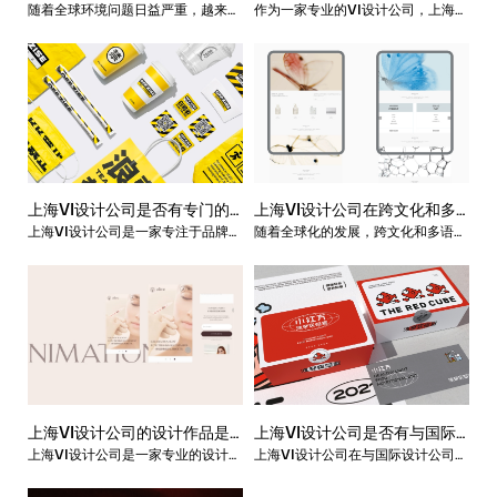
随着全球环境问题日益严重，越来越
作为一家专业的VI设计公司，上海VI
否会考虑可持续发展和环境保
否有区别于其他设计公司的独
多的人开始重视可持续发展和环境保
设计公司在设计风格方面有着独特的
护的因素？
特风格和特点？
护。在这个背景下，上海VI设计公司
特点和风格，与其他设计公司相比有
的设计作品自然也需要考虑这些因
一定的差异性和优势。
素。下面我将从以下几个方面探讨上
海VI设计公司的设计作品是否会考虑
可持续发展和环境保护的因素。
上海VI设计公司是否有专门的
上海VI设计公司在跨文化和多
上海VI设计公司是一家专注于品牌设
随着全球化的发展，跨文化和多语言
设计师团队进行品牌设计和重
语言设计方面有何经验和优
计和视觉传达的设计机构。为了满足
设计越来越受到重视，尤其是对于跨
塑？
势？
不同客户的需求，公司成立了专门的
国企业来说，跨文化和多语言设计更
品牌设计师团队，负责品牌设计和重
是必不可少的一项工作。上海VI设计
塑等业务。
公司在这方面有着丰富的经验和优
势，本文将介绍其相关情况。
上海VI设计公司的设计作品是
上海VI设计公司是否有与国际
上海VI设计公司是一家专业的设计机
上海VI设计公司在与国际设计公司进
否会根据不同国家和地区的文
设计公司进行合作或交流的经
构，为客户提供视觉形象设计、品牌
行合作或交流方面有着丰富的经验。
化特点进行调整和优化？
验？
形象策划和设计咨询等服务。在全球
随着全球经济的发展和信息技术的进