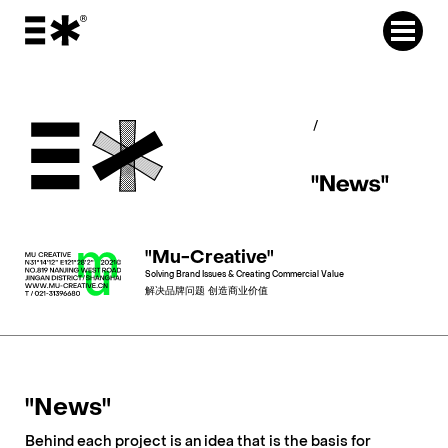
"Mu-Creative"
Solving Brand Issues & Creating Commercial Value
解决品牌问题 创造商业价值
"News"
Behind each project is an idea that is the basis for