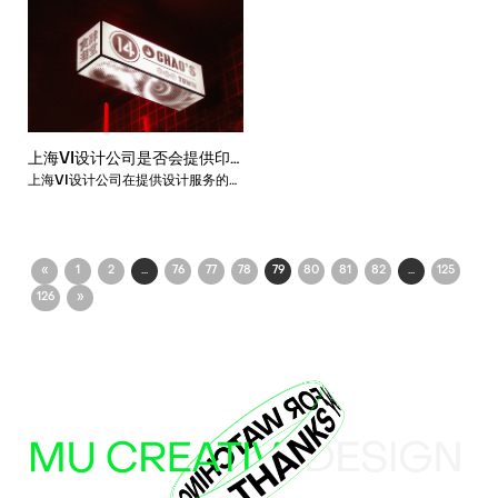
化的今天，随着国际交流和跨文化交
步，越来越多的企业开始进军国际市
流的日益频繁，设计师们需要考虑不
场，而设计在这一过程中扮演着非常
同国家和地区的文化差异和消费者需
重要的角色。因此，设计公司之间的
求，以确保设计作品能够适应不同的
合作和交流变得尤为重要，不仅可以
文化环境，提高品牌的国际化水平。
加强设计行业的交流和合作，还能为
因此，上海VI设计公司在跨文化和多
客户提供更全面的服务。
语言设计方面具有丰富的经验和优
势。
上海VI设计公司是否会提供印
上海VI设计公司在提供设计服务的同
刷和制作方面的服务？
时，通常也会提供与设计相关的印刷
和制作服务，以确保设计作品的最终
质量和效果。
«
1
2
...
76
77
78
79
80
81
82
...
125
126
»