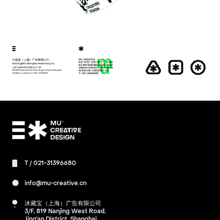
T /
021-31396680
info@mu-creative.cn
沐藏宝（上海）广告有限公司
3/F, 819 Nanjing West Road,
Jing'an District, Shanghai