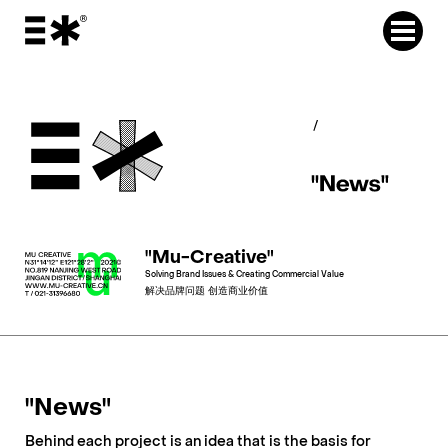
"Mu-Creative"
Solving Brand Issues & Creating Commercial Value
解决品牌问题 创造商业价值
"News"
Behind each project is an idea that is the basis for