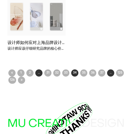
背景和需求。很对人对于这些问题比
那么设计师在进行画册设计的时候都
较疑惑，其实在进行画册设计的时候
会通过哪些方法来实现这种目标呢，
都是有考虑到这些方面的，那么今天
今天上海画册设计公司的小编就来给
上海画册设计公司的小编就来给大家
大家简单的介绍下几种方法确保画册
介绍几种方法，从而达到目标受众的
设计的内容的连贯性和流程性。
需求和相应的特点。
设计师如何应对上海品牌设计
设计师应该仔细研究品牌的核心价值
中的视觉表达难题？
观、目标市场和受众特点。通过深入
了解品牌的个性和定位，设计师可以
更好地理解如何通过视觉元素来传达
品牌的核心信息和情感。
«
1
2
...
31
32
33
34
35
36
37
...
125
126
»