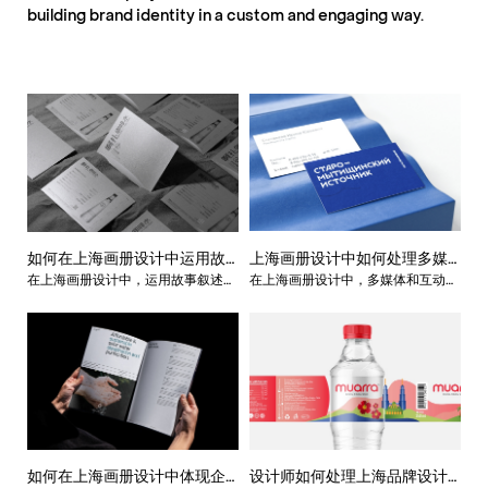
building brand identity in a custom and engaging way.
如何在上海画册设计中运用故
上海画册设计中如何处理多媒
在上海画册设计中，运用故事叙述和
在上海画册设计中，多媒体和互动性
事叙述和情感表达？
体和互动性的要求？
情感表达是一种强大的方式，可以吸
的要求是不可忽视的。随着科技的不
引读者的兴趣、引发情感共鸣，并有
断发展，人们对于画册的期望也发生
效传递品牌或企业的核心信息。
了变化，他们希望通过多媒体和互动
的方式更深入地了解品牌或企业。
如何在上海画册设计中体现企
设计师如何处理上海品牌设计