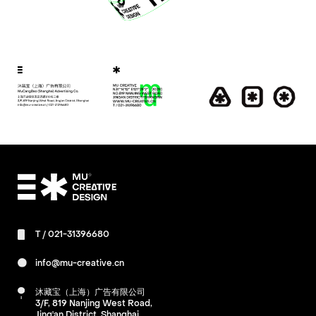
T /
021-31396680
info@mu-creative.cn
沐藏宝（上海）广告有限公司
3/F, 819 Nanjing West Road,
Jing'an District, Shanghai