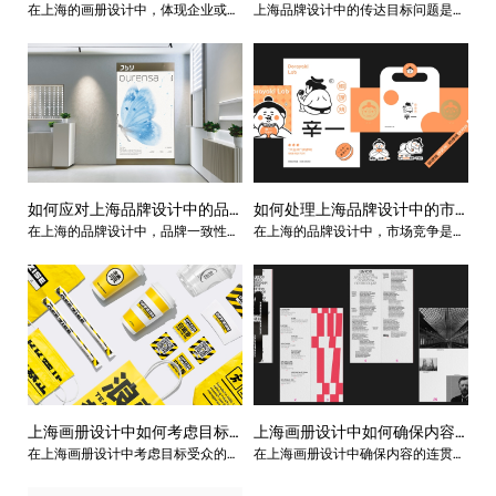
在上海的画册设计中，体现企业或品
上海品牌设计中的传达目标问题是设
业或品牌的核心价值观？
中的传达目标问题？
牌的核心价值观至关重要。画册设计
计师需要面对和解决的重要任务之
是企业传递信息和吸引目标受众的重
一。传达目标是指品牌设计所要传递
要媒介，通过巧妙的设计和创意，可
给目标受众的信息、情感和价值观
以有效地传达企业的核心价值观。
念。那么设计师在对企业进行品牌设
计时候，一般处理传达目标的方法都
有哪些呢，下面上品牌设计公司的小
编就来给大家简单的介绍一下。
如何应对上海品牌设计中的品
如何处理上海品牌设计中的市
在上海的品牌设计中，品牌一致性是
在上海的品牌设计中，市场竞争是一
牌一致性问题？
场竞争问题？
至关重要的。保持品牌形象和传达的
个重要的问题，设计师需要采取一些
一致性可以增强品牌的认知度和信任
策略来处理这个挑战。那么一般设计
度。很多企业根本就没有这种意识，
师都会通过哪些方法来应对这激烈的
所以设计师在进行品牌设计的时候就
市场竞争问题呢？今天上海品牌设计
会遇到这种问题，那么设计师应该如
公司的小编就来给大家简单的介绍
何应对这种问题呢？下面上海品牌设
下。
计公司的小编就来给大家简单的介绍
一下。
上海画册设计中如何考虑目标
上海画册设计中如何确保内容
在上海画册设计中考虑目标受众的特
在上海画册设计中确保内容的连贯性
受众的特点和需求？
的连贯性和流畅性？
点和需求是至关重要的，因为不同的
和流畅性是至关重要的，这有助于提
受众群体具有不同的审美偏好、文化
供良好的阅读体验和信息传达效果。